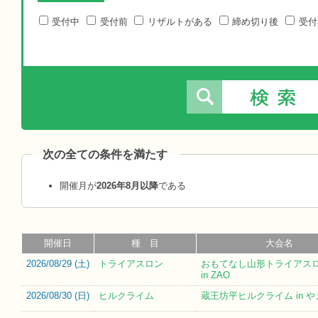
受付中
受付前
リザルトがある
締め切り後
受付
次の全ての条件を満たす
開催月が
2026年8月以降
である
開催日
種 目
大会名
2026/08/29 (
土
)
トライアスロン
おもてなし⼭形トライアスロン
in ZAO
2026/08/30 (
日
)
ヒルクライム
蔵王坊平ヒルクライム in 