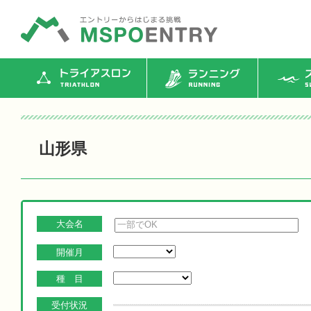
トライアスロン
ランニング
ス
山形県
大会名
開催月
種 目
受付状況