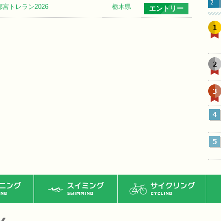
都宮トレラン2026
栃木県
エントリー
1
2
3
4
5
ング
スイミング
サイクリング