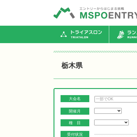
トライアスロン
ランニ
栃木県
大会名
開催月
種 目
受付状況