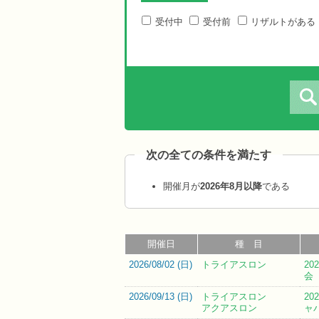
受付中
受付前
リザルトがある
次の全ての条件を満たす
開催月が
2026年8月以降
である
開催日
種 目
2026/08/02 (
日
)
トライアスロン
2
会
2026/09/13 (
日
)
トライアスロン
2
アクアスロン
ャ