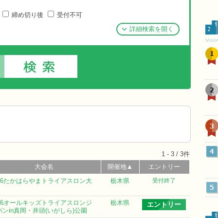
締め切り後
受付不可
詳細検索を開く
1
2
3
4
1 - 3 / 3件
大会名
開催地▲
エントリー
026たかはらやまトライアスロン大
栃木県
受付終了
5
026オールキッズトライアスロンジ
栃木県
エントリー
パンin真岡・井頭(いがしら)公園