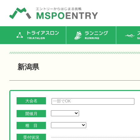
トライアスロン
ランニング
ス
新潟県
大会名
開催月
種 目
受付状況