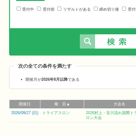
受付中
受付前
リザルトがある
締め切り後
受付
次の全ての条件を満たす
開催月が
2026年8月以降
である
開催日
種 目▲
大会名
2026/09/27 (
日
)
トライアスロン
2026村上・笹川流れ国際ト
ロン大会