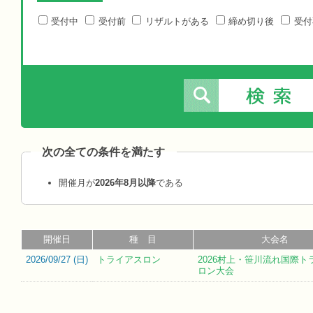
受付中
受付前
リザルトがある
締め切り後
受付
次の全ての条件を満たす
開催月が
2026年8月以降
である
開催日
種 目
大会名
2026/09/27 (
日
)
トライアスロン
2026村上・笹川流れ国際ト
ロン大会