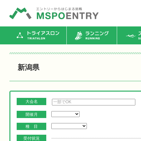
トライアスロン
ランニング
ス
新潟県
大会名
開催月
種 目
受付状況