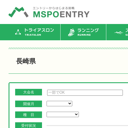
トライアスロン
ランニング
ス
長崎県
大会名
開催月
種 目
受付状況