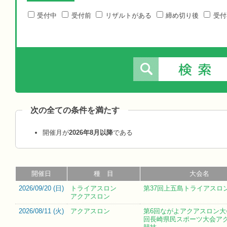
受付中
受付前
リザルトがある
締め切り後
受付
次の全ての条件を満たす
開催月が
2026年8月以降
である
開催日
種 目
大会名
2026/09/20 (
日
)
トライアスロン
第37回上五島トライアスロ
アクアスロン
2026/08/11 (
火
)
アクアスロン
第6回ながよアクアスロン大
回長崎県民スポーツ大会ア