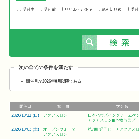
受付中
受付前
リザルトがある
締め切り後
受付
次の全ての条件を満たす
開催月が
2026年8月以降
である
開催日
種 目
大会名
2026/10/11 (
日
)
アクアスロン
日本ハウズイングチームケ
アクアスロンin本牧市民プ
2026/10/03 (
土
)
オープンウォーター
第7回 逗子ビーチアクアス
アクアスロン