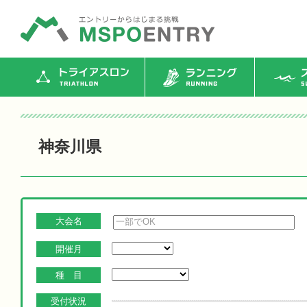
トライアスロン
ランニング
ス
神奈川県
大会名
開催月
種 目
受付状況