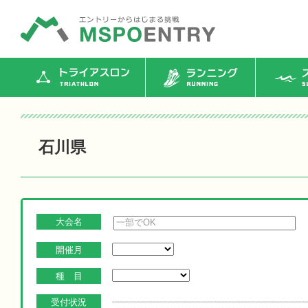
トライアスロン
ランニング
ス
石川県
大会名
開催月
種 目
受付状況