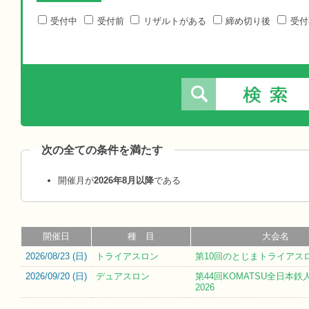
受付中
受付前
リザルトがある
締め切り後
受付
次の全ての条件を満たす
開催月が
2026年8月以降
である
開催日
種 目
大会名
2026/08/23 (
日
)
トライアスロン
第10回のとじまトライアス
2026/09/20 (
日
)
デュアスロン
第44回KOMATSU全日本鉄
2026