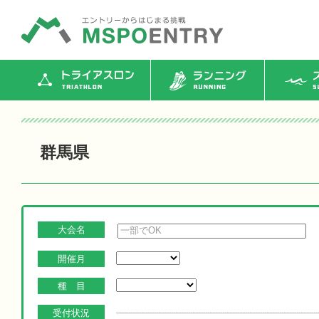
トライアスロン
ランニング
ス
群馬県
大会名
開催月
種 目
受付状況