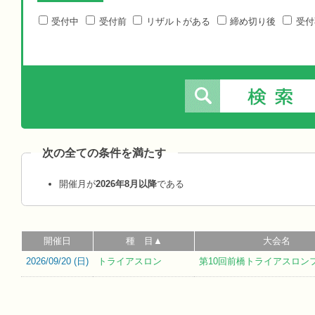
受付中
受付前
リザルトがある
締め切り後
受付
次の全ての条件を満たす
開催月が
2026年8月以降
である
開催日
種 目▲
大会名
2026/09/20 (
日
)
トライアスロン
第10回前橋トライアスロン