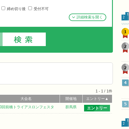
締め切り後
受付不可
詳細検索を開く
1
2
2
4
1 - 1 / 1件
大会名
開催地
エントリー▲
5
10回前橋トライアスロンフェスタ
群馬県
エントリー