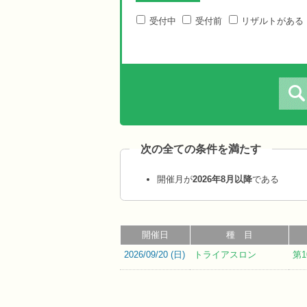
受付中
受付前
リザルトがある
次の全ての条件を満たす
開催月が
2026年8月以降
である
開催日
種 目
2026/09/20 (
日
)
トライアスロン
第