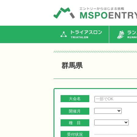
トライアスロン
ランニ
群馬県
大会名
開催月
種 目
受付状況