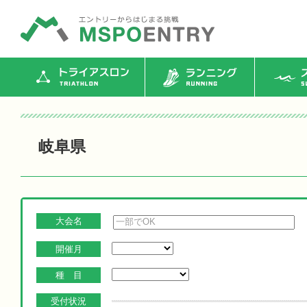
トライアスロン
ランニング
ス
岐阜県
大会名
開催月
種 目
受付状況