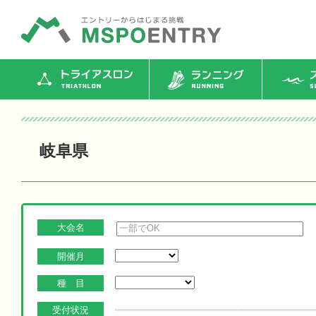
トライアスロン
ランニング
ス
岐阜県
大会名
開催月
種 目
受付状況