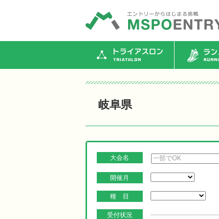
トライアスロン
ランニ
岐阜県
大会名
開催月
種 目
受付状況