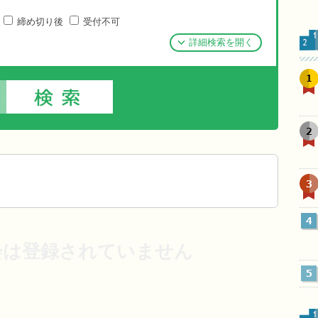
締め切り後
受付不可
詳細検索を開く
1
2
3
4
会は登録されていません
5