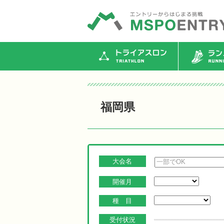
トライアスロン
ランニ
福岡県
大会名
開催月
種 目
受付状況