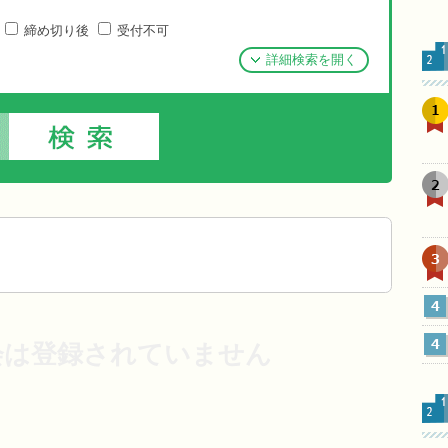
締め切り後
受付不可
詳細検索を開く
1
2
3
4
4
会は登録されていません