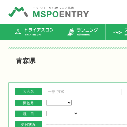
トライアスロン
ランニング
ス
青森県
大会名
開催月
種 目
受付状況