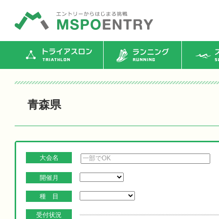
トライアスロン
ランニング
ス
青森県
大会名
開催月
種 目
受付状況