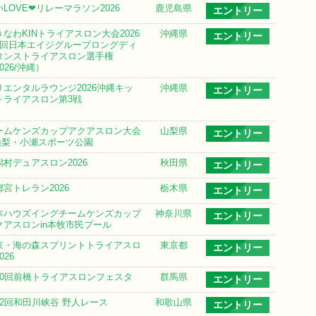
いLOVE❤リレーマラソン2026
鹿児島県
エントリー
きなわKINトライアスロン大会2026
沖縄県
エントリー
2回日本エイジグループロングディ
タンストライアスロン選手権
026/沖縄）
リエンタルラウンジ2026沖縄キッ
沖縄県
エントリー
トライアスロン第3戦
ームケンズカップアクアスロン大会
山梨県
エントリー
n山梨・小瀬スポーツ公園
潟村デュアスロン2026
秋田県
エントリー
都宮トレラン2026
栃木県
エントリー
本ハウズイングチームケンズカップ
神奈川県
エントリー
クアスロンin本牧市民プール
京・海の森スプリントトライアスロ
東京都
エントリー
026
10回前橋トライアスロンフェスタ
群馬県
エントリー
12回和田川峡谷 野人レース
和歌山県
エントリー