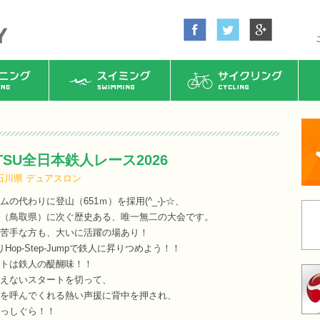
ング
スイミング
サイクリング
TSU全日本鉄人レース2026
石川県
デュアスロン
の代わりに登山（651ｍ）を採用(^_-)-☆、
（鳥取県）に次ぐ歴史ある、唯一無二の大会です。
苦手な方も、大いに活躍の場あり！
op-Step-Jumpで鉄人に昇りつめよう！！
トは鉄人の醍醐味！！
えないスタートを切って、
を呼んでくれる熱い声援に背中を押され、
っしぐら！！