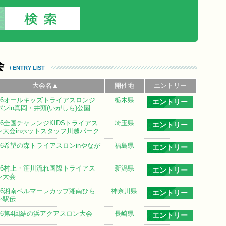
会
/ ENTRY LIST
大会名▲
開催地
エントリー
026オールキッズトライアスロンジ
栃木県
エントリー
パンin真岡・井頭(いがしら)公園
026全国チャレンジKIDSトライアス
埼玉県
エントリー
ン大会inホットスタッフ川越パーク
026希望の森トライアスロンinやなが
福島県
エントリー
026村上・笹川流れ国際トライアス
新潟県
エントリー
ン大会
026湘南ベルマーレカップ湘南ひら
神奈川県
エントリー
か駅伝
026第4回結の浜アクアスロン大会
長崎県
エントリー