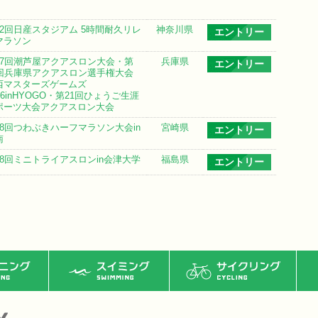
12回日産スタジアム 5時間耐久リレ
神奈川県
エントリー
マラソン
17回潮芦屋アクアスロン大会・第
兵庫県
エントリー
4回兵庫県アクアスロン選手権大会
西マスターズゲームズ
26inHYOGO・第21回ひょうご生涯
ポーツ大会アクアスロン大会
18回つわぶきハーフマラソン大会in
宮崎県
エントリー
南
18回ミニトライアスロンin会津大学
福島県
エントリー
ング
スイミング
サイクリング