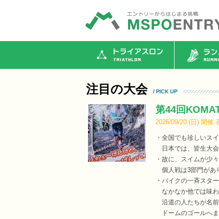
トライアスロン
ランニ
注目の大会
/ PICK UP
第44回KOMA
2026/09/20 (
日
)
開催
・全国でも珍しいスイム
日本では、皆生大会
・故に、スイムが少々
個人戦は3部門がありH
・バイクの一斉スター
なかなか他では味わ
沿道の人たちが名前
ドームのゴールへま