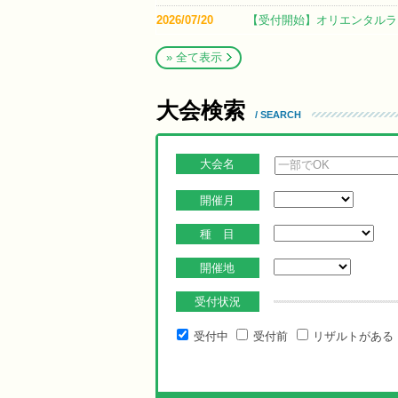
2026/07/20
【受付開始】オリエンタルラウ
» 全て表示
大会検索
/ SEARCH
大会名
開催月
種 目
開催地
受付状況
受付中
受付前
リザルトがある