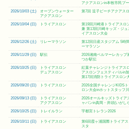
アクアスロンin本牧市民プ
2026/10/03 (
土
)
オープンウォーター
第7回 逗子ビーチアクアス
アクアスロン
2026/10/04 (
日
)
トライアスロン
第19回川崎港トライアスロン
兼 第13回川崎キッズ・ジ
イアスロン大会
2026/12/26 (
土
)
リレーマラソン
第12回日産スタジアム 5時
ーマラソン
2026/11/29 (
日
)
駅伝
2026湘南ベルマーレカップ
つか駅伝
2026/10/25 (
日
)
トライアスロン
紅葉チャレンジトライアス
デュアスロン
アスロンフェスティバルin加
第17回消防トライアスロン
2026/09/20 (
日
)
トライアスロン
2026全国チャレンジKIDS
ロン大会inホットスタッフ
2026/09/13 (
日
)
トライアスロン
2026オールキッズトライア
アクアスロン
ャパンin真岡・井頭(いがし
2026/10/25 (
日
)
トレイルラン
宇都宮トレラン2026
2026/10/11 (
日
)
トライアスロン
第6回霞ヶ浦国際トライアス
スタ