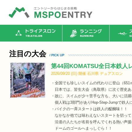
トライアスロン
ランニング
ス
注目の大会
/ PICK UP
第44回KOMATSU全日本鉄人レ
2026/09/20 (
日
)
開催
石川県
デュアスロン
・全国でも珍しいスイムの代わりに登山（651ｍ）
日本では、皆生大会（鳥取県）に次ぐ歴史あ
・故に、スイムが少々苦手な方も、大いに活躍
個人戦は3部門がありHop-Step-Jumpで鉄
・バイクの一斉スタートは鉄人の醍醐味！！
なかなか他では味わえないスタートを切って
沿道の人たちが名前を呼んでくれる熱い声援
ドームのゴールへまっしぐら！！