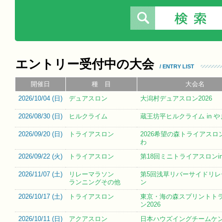
エントリー受付中の大会
/ ENTRY LIST
開催日
種 目
大会名
2026/10/04 (
日
)
デュアスロン
大潟村デュアスロン2026
2026/08/30 (
日
)
ヒルクライム
蔵王坊平ヒルクライム in 
2026/09/20 (
日
)
トライアスロン
2026希望の森トライアスロン
わ
2026/09/22 (
火
)
トライアスロン
第18回ミニトライアスロンi
2026/11/07 (
土
)
リレーマラソン
第5回浅草リバーサイドリレ
ランニングその他
ン
2026/10/17 (
土
)
トライアスロン
東京・海の森スプリントト
ン2026
2026/10/11 (
日
)
アクアスロン
日本ハウズイングチームケ