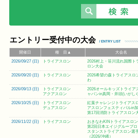
エントリー受付中の大会
/ ENTRY LIST
開催日
種 目▲
大会名
2026/09/27 (
日
)
トライアスロン
2026村上・笹川流れ国際ト
ロン大会
2026/09/20 (
日
)
トライアスロン
2026希望の森トライアスロン
わ
2026/09/13 (
日
)
トライアスロン
2026オールキッズトライア
アクアスロン
ャパンin真岡・井頭(いがし
2026/10/25 (
日
)
トライアスロン
紅葉チャレンジトライアス
デュアスロン
アスロンフェスティバルin加
第17回消防トライアスロン
2026/11/22 (
日
)
トライアスロン
おきなわKINトライアスロン大
第2回日本エイジグループロ
スタンストライアスロン選
（2026/沖縄）