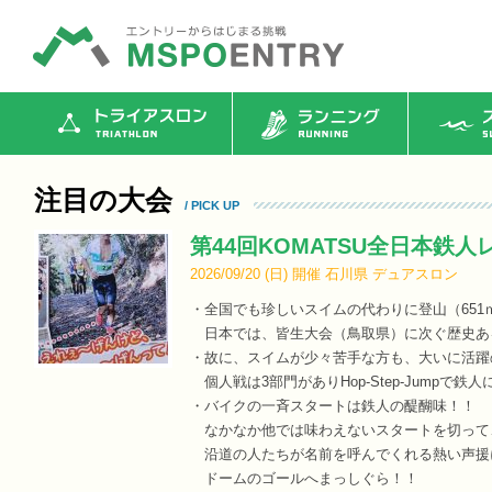
トライアスロン
ランニング
ス
注目の大会
/ PICK UP
第44回KOMATSU全日本鉄人レ
2026/09/20 (
日
)
開催
石川県
デュアスロン
・全国でも珍しいスイムの代わりに登山（651ｍ）
日本では、皆生大会（鳥取県）に次ぐ歴史あ
・故に、スイムが少々苦手な方も、大いに活躍
個人戦は3部門がありHop-Step-Jumpで鉄
・バイクの一斉スタートは鉄人の醍醐味！！
なかなか他では味わえないスタートを切って
沿道の人たちが名前を呼んでくれる熱い声援
ドームのゴールへまっしぐら！！