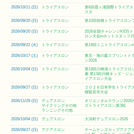
2026/10/11 (
日
)
トライアスロン
第6回霞ヶ浦国際トライアス
スタ
2026/09/20 (
日
)
トライアスロン
第10回前橋トライアスロン
2026/09/20 (
日
)
トライアスロン
2026全国チャレンジKIDS
ロン大会inホットスタッフ
2026/09/22 (
火
)
トライアスロン
第18回ミニトライアスロンi
2026/10/17 (
土
)
トライアスロン
東京・海の森スプリントト
ン2026
2026/10/04 (
日
)
トライアスロン
第19回川崎港トライアスロン
兼 第13回川崎キッズ・ジ
イアスロン大会
2026/09/27 (
日
)
トライアスロン
２０２６日本学生トライア
権観音寺大会
2026/11/29 (
日
)
デュアスロン
オリエンタルラウンジ2026
サイクリングその他
ズトライアスロン第3戦
ランニングその他
2026/10/04 (
日
)
デュアスロン
大潟村デュアスロン2026
2026/09/27 (
日
)
アクアスロン
チームケンズカップアクア