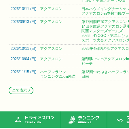
in山梨・小瀬スポーツ公園
2026/10/11 (
日
)
アクアスロン
日本ハウズイングチームケ
アクアスロンin本牧市民プ
2026/09/13 (
日
)
アクアスロン
第17回潮芦屋アクアスロン
14回兵庫県アクアスロン選
関西マスターズゲームズ
2026inHYOGO・第21回
スポーツ大会アクアスロン
2026/10/11 (
日
)
アクアスロン
2026第4回結の浜アクアス
2026/10/04 (
日
)
アクアスロン
第5回Kirakiraアクアスロン
ビーチ
2026/11/15 (
日
)
ハーフマラソン
第18回つわぶきハーフマラソ
ランニング21km未満
日南
全て表示
トライアスロン
ランニング
ス